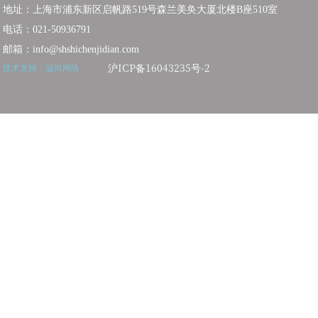
地址：上海市浦东新区启帆路519号森兰美奂大厦北楼B座510室
电话：021-50936791
邮箱：info@shshichenjidian.com
沪ICP备16043235号-2
技术支持：
溢尚网络