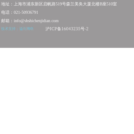
地址：上海市浦东新区启帆路519号森兰美奂大厦北楼B座510室
电话：021-50936791
邮箱：info@shshichenjidian.com
沪ICP备16043235号-2
技术支持：
溢尚网络